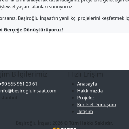
şlevsel yaşam alanları sunuyoruz.
sanız, Beşiroğlu İnşaat’ın yenilikçi projelerini keşfetmek içi
Evi Gerçeğe Dönüştürüyoruz!
işim Bilgilerimiz
Hızlı Erişim
+90 555 961 20 61
Anasayfa
info@besirogluinsaat.com
Hakkımızda
İstanbul
Projeler
Kentsel Dönüşüm
İletişim
Beşiroğlu İnşaat 2026 ©
Tüm Hakkı Saklıdır.