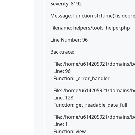
Severity: 8192
Message: Function strftime() is depr
Filename: helpers/tools_helper.php
Line Number: 96
Backtrace:
File: /home/u614205921/domains/be
Line: 96
Function: _error_handler
File: /home/u614205921/domains/be
Line: 128
Function: get_readable_date_full
File: /home/u614205921/domains/be
Line: 1
Function: view