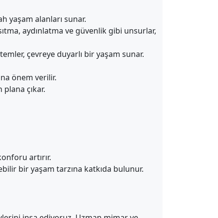
ah yaşam alanları sunar.
sıtma, aydınlatma ve güvenlik gibi unsurlar,
temler, çevreye duyarlı bir yaşam sunar.
na önem verilir.
 plana çıkar.
onforu artırır.
ilir bir yaşam tarzına katkıda bulunur.
evlerini inşa ediyoruz. Uzman mimar ve