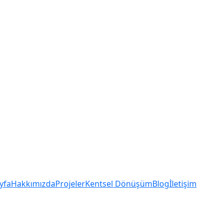
yfa
Hakkımızda
Projeler
Kentsel Dönüşüm
Blog
İletişim