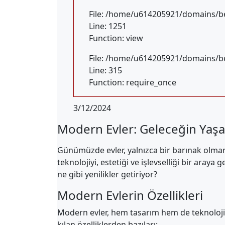
File: /home/u614205921/domains/be
Line: 1251
Function: view
File: /home/u614205921/domains/be
Line: 315
Function: require_once
3/12/2024
Modern Evler: Geleceğin Yaşa
Günümüzde evler, yalnızca bir barınak olmanı
teknolojiyi, estetiği ve işlevselliği bir ara
ne gibi yenilikler getiriyor?
Modern Evlerin Özellikleri
Modern evler, hem tasarım hem de teknoloji a
kılan özelliklerden bazıları: