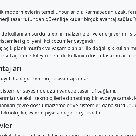
llik modern evlerin temel unsurlarıdır. Karmaşadan uzak, fer
 enerji tasarrufundan güvenliğe kadar birçok avantaj sağlar. I
.
e kullanılan sürdürülebilir malzemeler ve enerji verimli sis
temleri gibi yenilikçi çözümler yaygındır.
 açık planlı mutfak ve yaşam alanları ile doğal ışık kullanımı
sel açıdan etkileyici hem de kullanıcı dostu tasarımlarla ön
ajları
yifli hale getiren birçok avantaj sunar:
i sistemler sayesinde uzun vadede tasarruf sağlanır.
mlar ve akıllı teknolojilerle donatılmış bir evde yaşamak, k
anılan çevre dostu malzemeler ve sistemler, daha sürdürüleb
knolojiler, evlerin piyasa değerini yükseltir.
vler
kliliklerini anlayarak tasarladığımız projelerle geleceğin 