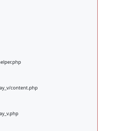
helper.php
ay_v/content.php
ay_v.php