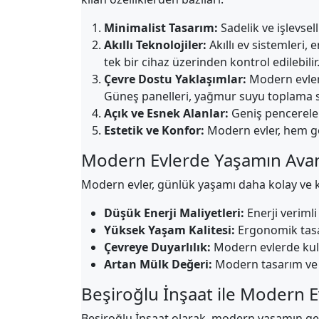
Minimalist Tasarım:
Sadelik ve işlevse
Akıllı Teknolojiler:
Akıllı ev sistemleri,
tek bir cihaz üzerinden kontrol edilebilir
Çevre Dostu Yaklaşımlar:
Modern evlerd
Güneş panelleri, yağmur suyu toplama sis
Açık ve Esnek Alanlar:
Geniş pencereler,
Estetik ve Konfor:
Modern evler, hem gör
Modern Evlerde Yaşamın Avant
Modern evler, günlük yaşamı daha kolay ve ke
Düşük Enerji Maliyetleri:
Enerji veriml
Yüksek Yaşam Kalitesi:
Ergonomik tasarı
Çevreye Duyarlılık:
Modern evlerde kull
Artan Mülk Değeri:
Modern tasarım ve te
Beşiroğlu İnşaat ile Modern E
Beşiroğlu İnşaat olarak, modern yaşamın gere